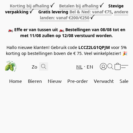
Korting bij afhaling
ꪜ
Betalen bij afhaling
ꪜ Stevige
verpakking ꪜ Gratis levering
Bel & Ned: vanaf €75
,
andere
landen: vanaf €200/€250
ꪜ
🏍️ Effe er van tussen uit 🏍️ Bestellingen van 08/08 tot en
met 11/08 zullen op 12/08 verstuurd worden.
Hallo nieuwe klanten! Gebruik code
LCCZ2LG1QPJM
voor 5%
korting op bestellingen boven de € 75. Veel winkelplezier! 🎉
NL
EN
Home
Bieren
Nieuw
Pre-order
Verwacht
Sale