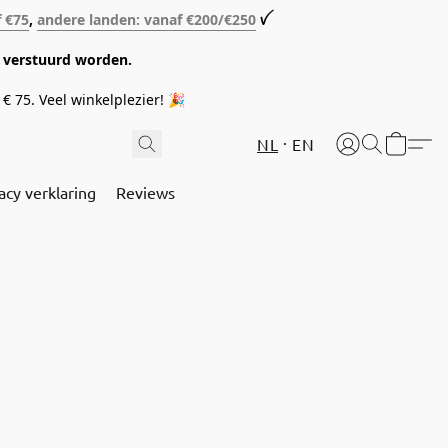
f €75
,
andere landen: vanaf €200/€250
ꪜ
08 verstuurd worden.
€ 75. Veel winkelplezier! 🎉
NL
EN
acy verklaring
Reviews