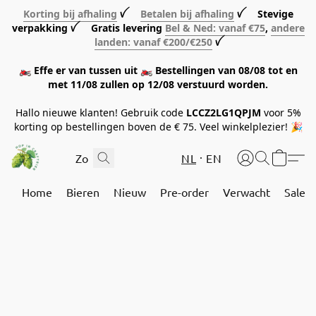
Korting bij afhaling
ꪜ
Betalen bij afhaling
ꪜ Stevige
verpakking ꪜ Gratis levering
Bel & Ned: vanaf €75
,
andere
landen: vanaf €200/€250
ꪜ
🏍️ Effe er van tussen uit 🏍️ Bestellingen van 08/08 tot en
met 11/08 zullen op 12/08 verstuurd worden.
Hallo nieuwe klanten! Gebruik code
LCCZ2LG1QPJM
voor 5%
korting op bestellingen boven de € 75. Veel winkelplezier! 🎉
NL
EN
Home
Bieren
Nieuw
Pre-order
Verwacht
Sale