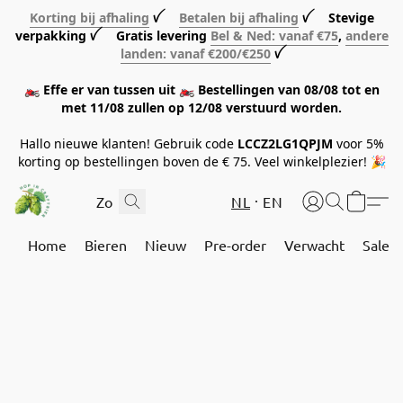
Korting bij afhaling
ꪜ
Betalen bij afhaling
ꪜ Stevige
verpakking ꪜ Gratis levering
Bel & Ned: vanaf €75
,
andere
landen: vanaf €200/€250
ꪜ
🏍️ Effe er van tussen uit 🏍️ Bestellingen van 08/08 tot en
met 11/08 zullen op 12/08 verstuurd worden.
Hallo nieuwe klanten! Gebruik code
LCCZ2LG1QPJM
voor 5%
korting op bestellingen boven de € 75. Veel winkelplezier! 🎉
NL
EN
Home
Bieren
Nieuw
Pre-order
Verwacht
Sale