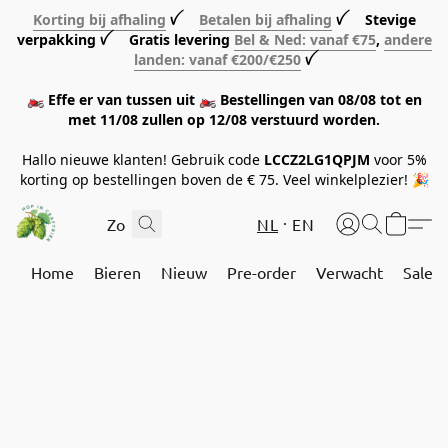
Korting bij afhaling
ꪜ
Betalen bij afhaling
ꪜ Stevige
verpakking ꪜ Gratis levering
Bel & Ned: vanaf €75
,
andere
landen: vanaf €200/€250
ꪜ
🏍️ Effe er van tussen uit 🏍️ Bestellingen van 08/08 tot en
met 11/08 zullen op 12/08 verstuurd worden.
Hallo nieuwe klanten! Gebruik code
LCCZ2LG1QPJM
voor 5%
korting op bestellingen boven de € 75. Veel winkelplezier! 🎉
NL
EN
Home
Bieren
Nieuw
Pre-order
Verwacht
Sale