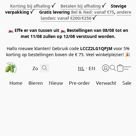
Korting bij afhaling
ꪜ
Betalen bij afhaling
ꪜ Stevige
verpakking ꪜ Gratis levering
Bel & Ned: vanaf €75
,
andere
landen: vanaf €200/€250
ꪜ
🏍️ Effe er van tussen uit 🏍️ Bestellingen van 08/08 tot en
met 11/08 zullen op 12/08 verstuurd worden.
Hallo nieuwe klanten! Gebruik code
LCCZ2LG1QPJM
voor 5%
korting op bestellingen boven de € 75. Veel winkelplezier! 🎉
NL
EN
Home
Bieren
Nieuw
Pre-order
Verwacht
Sale