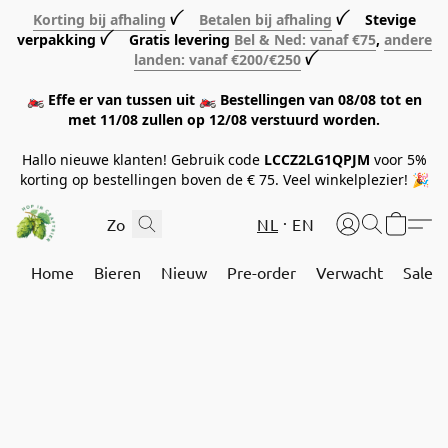
Korting bij afhaling
ꪜ
Betalen bij afhaling
ꪜ Stevige
verpakking ꪜ Gratis levering
Bel & Ned: vanaf €75
,
andere
landen: vanaf €200/€250
ꪜ
🏍️ Effe er van tussen uit 🏍️ Bestellingen van 08/08 tot en
met 11/08 zullen op 12/08 verstuurd worden.
Hallo nieuwe klanten! Gebruik code
LCCZ2LG1QPJM
voor 5%
korting op bestellingen boven de € 75. Veel winkelplezier! 🎉
NL
EN
Home
Bieren
Nieuw
Pre-order
Verwacht
Sale