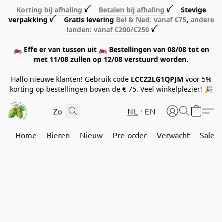
Korting bij afhaling
ꪜ
Betalen bij afhaling
ꪜ Stevige
verpakking ꪜ Gratis levering
Bel & Ned: vanaf €75
,
andere
landen: vanaf €200/€250
ꪜ
🏍️ Effe er van tussen uit 🏍️ Bestellingen van 08/08 tot en
met 11/08 zullen op 12/08 verstuurd worden.
Hallo nieuwe klanten! Gebruik code
LCCZ2LG1QPJM
voor 5%
korting op bestellingen boven de € 75. Veel winkelplezier! 🎉
NL
EN
Home
Bieren
Nieuw
Pre-order
Verwacht
Sale