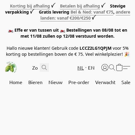
Korting bij afhaling
ꪜ
Betalen bij afhaling
ꪜ Stevige
verpakking ꪜ Gratis levering
Bel & Ned: vanaf €75
,
andere
landen: vanaf €200/€250
ꪜ
🏍️ Effe er van tussen uit 🏍️ Bestellingen van 08/08 tot en
met 11/08 zullen op 12/08 verstuurd worden.
Hallo nieuwe klanten! Gebruik code
LCCZ2LG1QPJM
voor 5%
korting op bestellingen boven de € 75. Veel winkelplezier! 🎉
NL
EN
Home
Bieren
Nieuw
Pre-order
Verwacht
Sale