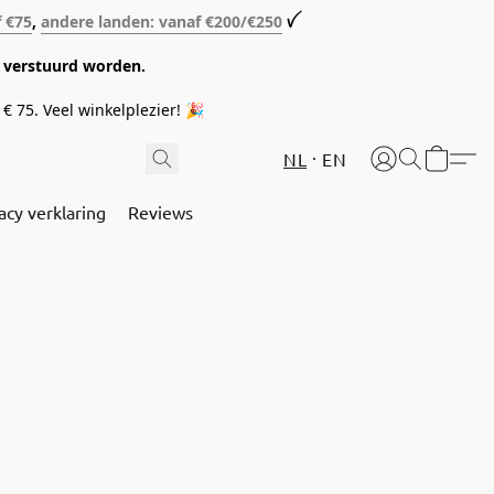
f €75
,
andere landen: vanaf €200/€250
ꪜ
08 verstuurd worden.
€ 75. Veel winkelplezier! 🎉
NL
EN
acy verklaring
Reviews