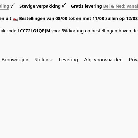
aling
ꪜ Stevige verpakking ꪜ Gratis levering
Bel & Ned: vana
sen uit 🏍️ Bestellingen van 08/08 tot en met 11/08 zullen op 12/
ruik code
LCCZ2LG1QPJM
voor 5% korting op bestellingen boven de 
Brouwerijen
Stijlen
Levering
Alg. voorwaarden
Priv