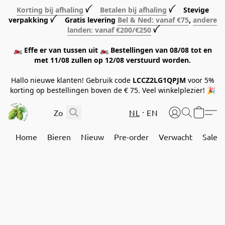
Korting bij afhaling
ꪜ
Betalen bij afhaling
ꪜ Stevige
verpakking ꪜ Gratis levering
Bel & Ned: vanaf €75
,
andere
landen: vanaf €200/€250
ꪜ
🏍️ Effe er van tussen uit 🏍️ Bestellingen van 08/08 tot en
met 11/08 zullen op 12/08 verstuurd worden.
Hallo nieuwe klanten! Gebruik code
LCCZ2LG1QPJM
voor 5%
korting op bestellingen boven de € 75. Veel winkelplezier! 🎉
NL
EN
Home
Bieren
Nieuw
Pre-order
Verwacht
Sale