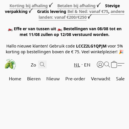
Korting bij afhaling
ꪜ
Betalen bij afhaling
ꪜ Stevige
verpakking ꪜ Gratis levering
Bel & Ned: vanaf €75
,
andere
landen: vanaf €200/€250
ꪜ
🏍️ Effe er van tussen uit 🏍️ Bestellingen van 08/08 tot en
met 11/08 zullen op 12/08 verstuurd worden.
Hallo nieuwe klanten! Gebruik code
LCCZ2LG1QPJM
voor 5%
korting op bestellingen boven de € 75. Veel winkelplezier! 🎉
NL
EN
Home
Bieren
Nieuw
Pre-order
Verwacht
Sale