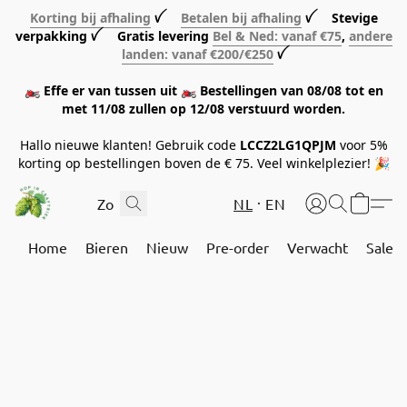
Korting bij afhaling
ꪜ
Betalen bij afhaling
ꪜ Stevige
verpakking ꪜ Gratis levering
Bel & Ned: vanaf €75
,
andere
landen: vanaf €200/€250
ꪜ
🏍️ Effe er van tussen uit 🏍️ Bestellingen van 08/08 tot en
met 11/08 zullen op 12/08 verstuurd worden.
Hallo nieuwe klanten! Gebruik code
LCCZ2LG1QPJM
voor 5%
korting op bestellingen boven de € 75. Veel winkelplezier! 🎉
NL
EN
Home
Bieren
Nieuw
Pre-order
Verwacht
Sale