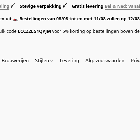
aling
ꪜ Stevige verpakking ꪜ Gratis levering
Bel & Ned: vana
sen uit 🏍️ Bestellingen van 08/08 tot en met 11/08 zullen op 12/
ruik code
LCCZ2LG1QPJM
voor 5% korting op bestellingen boven de 
Brouwerijen
Stijlen
Levering
Alg. voorwaarden
Priv