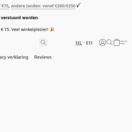
f €75
,
andere landen: vanaf €200/€250
ꪜ
08 verstuurd worden.
€ 75. Veel winkelplezier! 🎉
NL
EN
acy verklaring
Reviews