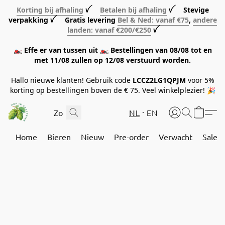
Korting bij afhaling
ꪜ
Betalen bij afhaling
ꪜ Stevige
verpakking ꪜ Gratis levering
Bel & Ned: vanaf €75
,
andere
landen: vanaf €200/€250
ꪜ
🏍️ Effe er van tussen uit 🏍️ Bestellingen van 08/08 tot en
met 11/08 zullen op 12/08 verstuurd worden.
Hallo nieuwe klanten! Gebruik code
LCCZ2LG1QPJM
voor 5%
korting op bestellingen boven de € 75. Veel winkelplezier! 🎉
NL
EN
Home
Bieren
Nieuw
Pre-order
Verwacht
Sale