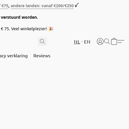
f €75
,
andere landen: vanaf €200/€250
ꪜ
08 verstuurd worden.
€ 75. Veel winkelplezier! 🎉
NL
EN
acy verklaring
Reviews