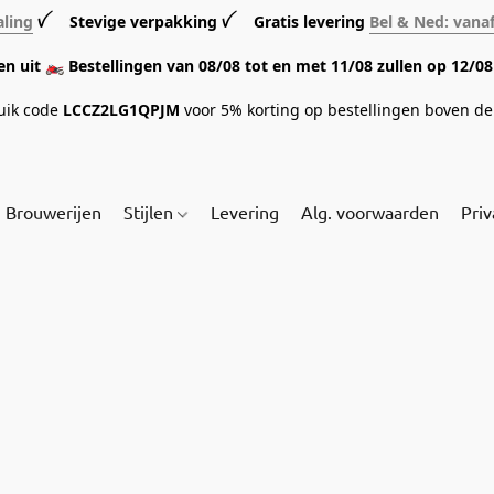
aling
ꪜ Stevige verpakking ꪜ Gratis levering
Bel & Ned: vana
sen uit 🏍️ Bestellingen van 08/08 tot en met 11/08 zullen op 12/
ruik code
LCCZ2LG1QPJM
voor 5% korting op bestellingen boven de 
Brouwerijen
Stijlen
Levering
Alg. voorwaarden
Priv