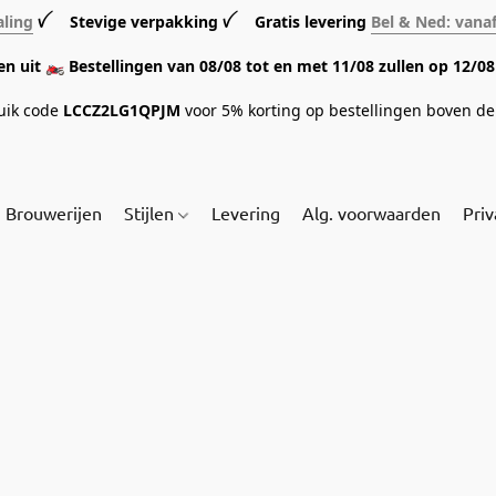
aling
ꪜ Stevige verpakking ꪜ Gratis levering
Bel & Ned: vana
sen uit 🏍️ Bestellingen van 08/08 tot en met 11/08 zullen op 12/
ruik code
LCCZ2LG1QPJM
voor 5% korting op bestellingen boven de 
Brouwerijen
Stijlen
Levering
Alg. voorwaarden
Priv