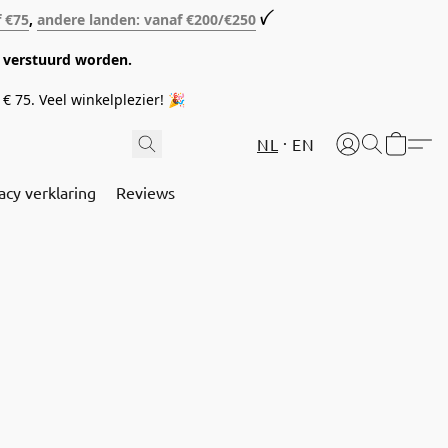
f €75
,
andere landen: vanaf €200/€250
ꪜ
08 verstuurd worden.
€ 75. Veel winkelplezier! 🎉
NL
EN
acy verklaring
Reviews