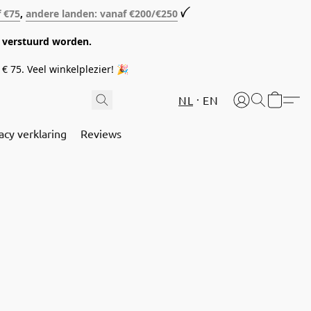
f €75
,
andere landen: vanaf €200/€250
ꪜ
08 verstuurd worden.
€ 75. Veel winkelplezier! 🎉
NL
EN
acy verklaring
Reviews