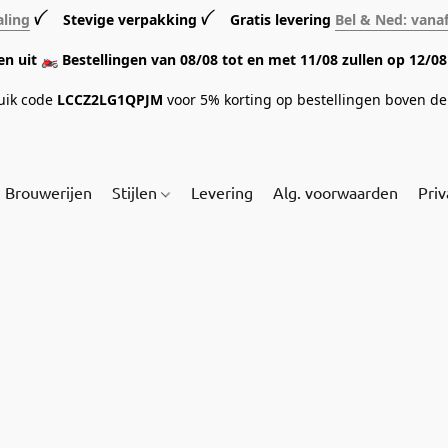
aling
ꪜ Stevige verpakking ꪜ Gratis levering
Bel & Ned: vana
sen uit 🏍️ Bestellingen van 08/08 tot en met 11/08 zullen op 12/
ruik code
LCCZ2LG1QPJM
voor 5% korting op bestellingen boven de 
Brouwerijen
Stijlen
Levering
Alg. voorwaarden
Priv