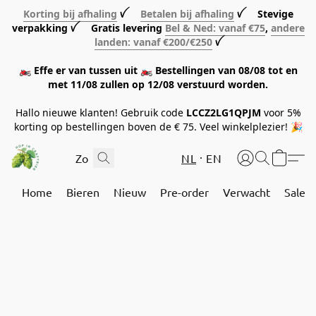
Korting bij afhaling
ꪜ
Betalen bij afhaling
ꪜ Stevige
verpakking ꪜ Gratis levering
Bel & Ned: vanaf €75
,
andere
landen: vanaf €200/€250
ꪜ
🏍️ Effe er van tussen uit 🏍️ Bestellingen van 08/08 tot en
met 11/08 zullen op 12/08 verstuurd worden.
Hallo nieuwe klanten! Gebruik code
LCCZ2LG1QPJM
voor 5%
korting op bestellingen boven de € 75. Veel winkelplezier! 🎉
NL
EN
Home
Bieren
Nieuw
Pre-order
Verwacht
Sale