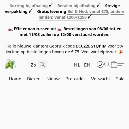
Korting bij afhaling
ꪜ
Betalen bij afhaling
ꪜ Stevige
verpakking ꪜ Gratis levering
Bel & Ned: vanaf €75
,
andere
landen: vanaf €200/€250
ꪜ
🏍️ Effe er van tussen uit 🏍️ Bestellingen van 08/08 tot en
met 11/08 zullen op 12/08 verstuurd worden.
Hallo nieuwe klanten! Gebruik code
LCCZ2LG1QPJM
voor 5%
korting op bestellingen boven de € 75. Veel winkelplezier! 🎉
NL
EN
Home
Bieren
Nieuw
Pre-order
Verwacht
Sale