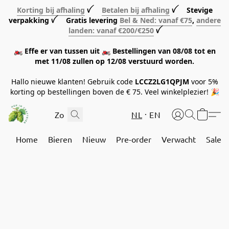
Korting bij afhaling
ꪜ
Betalen bij afhaling
ꪜ Stevige
verpakking ꪜ Gratis levering
Bel & Ned: vanaf €75
,
andere
landen: vanaf €200/€250
ꪜ
🏍️ Effe er van tussen uit 🏍️ Bestellingen van 08/08 tot en
met 11/08 zullen op 12/08 verstuurd worden.
Hallo nieuwe klanten! Gebruik code
LCCZ2LG1QPJM
voor 5%
korting op bestellingen boven de € 75. Veel winkelplezier! 🎉
NL
EN
Home
Bieren
Nieuw
Pre-order
Verwacht
Sale