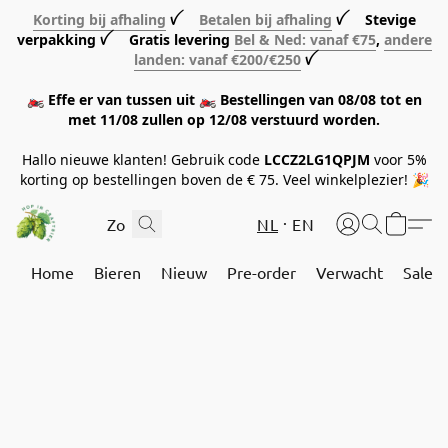
Korting bij afhaling
ꪜ
Betalen bij afhaling
ꪜ Stevige
verpakking ꪜ Gratis levering
Bel & Ned: vanaf €75
,
andere
landen: vanaf €200/€250
ꪜ
🏍️ Effe er van tussen uit 🏍️ Bestellingen van 08/08 tot en
met 11/08 zullen op 12/08 verstuurd worden.
Hallo nieuwe klanten! Gebruik code
LCCZ2LG1QPJM
voor 5%
korting op bestellingen boven de € 75. Veel winkelplezier! 🎉
NL
EN
Home
Bieren
Nieuw
Pre-order
Verwacht
Sale