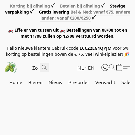
Korting bij afhaling
ꪜ
Betalen bij afhaling
ꪜ Stevige
verpakking ꪜ Gratis levering
Bel & Ned: vanaf €75
,
andere
landen: vanaf €200/€250
ꪜ
🏍️ Effe er van tussen uit 🏍️ Bestellingen van 08/08 tot en
met 11/08 zullen op 12/08 verstuurd worden.
Hallo nieuwe klanten! Gebruik code
LCCZ2LG1QPJM
voor 5%
korting op bestellingen boven de € 75. Veel winkelplezier! 🎉
NL
EN
Home
Bieren
Nieuw
Pre-order
Verwacht
Sale