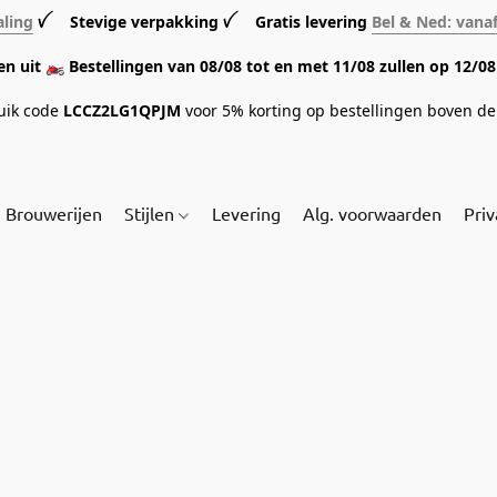
aling
ꪜ Stevige verpakking ꪜ Gratis levering
Bel & Ned: vana
sen uit 🏍️ Bestellingen van 08/08 tot en met 11/08 zullen op 12/
ruik code
LCCZ2LG1QPJM
voor 5% korting op bestellingen boven de 
Brouwerijen
Stijlen
Levering
Alg. voorwaarden
Priv