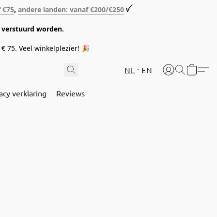
f €75
,
andere landen: vanaf €200/€250
ꪜ
08 verstuurd worden.
€ 75. Veel winkelplezier! 🎉
NL
EN
acy verklaring
Reviews