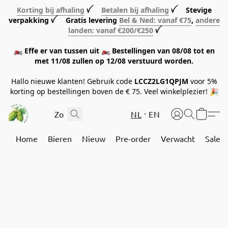
Korting bij afhaling
ꪜ
Betalen bij afhaling
ꪜ Stevige
verpakking ꪜ Gratis levering
Bel & Ned: vanaf €75
,
andere
landen: vanaf €200/€250
ꪜ
🏍️ Effe er van tussen uit 🏍️ Bestellingen van 08/08 tot en
met 11/08 zullen op 12/08 verstuurd worden.
Hallo nieuwe klanten! Gebruik code
LCCZ2LG1QPJM
voor 5%
korting op bestellingen boven de € 75. Veel winkelplezier! 🎉
NL
EN
Home
Bieren
Nieuw
Pre-order
Verwacht
Sale