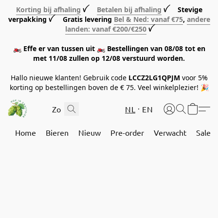
Korting bij afhaling
ꪜ
Betalen bij afhaling
ꪜ Stevige
verpakking ꪜ Gratis levering
Bel & Ned: vanaf €75
,
andere
landen: vanaf €200/€250
ꪜ
🏍️ Effe er van tussen uit 🏍️ Bestellingen van 08/08 tot en
met 11/08 zullen op 12/08 verstuurd worden.
Hallo nieuwe klanten! Gebruik code
LCCZ2LG1QPJM
voor 5%
korting op bestellingen boven de € 75. Veel winkelplezier! 🎉
NL
EN
Home
Bieren
Nieuw
Pre-order
Verwacht
Sale