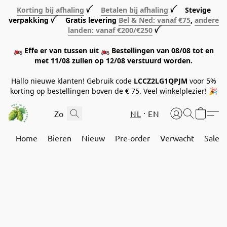
Korting bij afhaling
ꪜ
Betalen bij afhaling
ꪜ Stevige
verpakking ꪜ Gratis levering
Bel & Ned: vanaf €75
,
andere
landen: vanaf €200/€250
ꪜ
🏍️ Effe er van tussen uit 🏍️ Bestellingen van 08/08 tot en
met 11/08 zullen op 12/08 verstuurd worden.
Hallo nieuwe klanten! Gebruik code
LCCZ2LG1QPJM
voor 5%
korting op bestellingen boven de € 75. Veel winkelplezier! 🎉
NL
EN
Home
Bieren
Nieuw
Pre-order
Verwacht
Sale