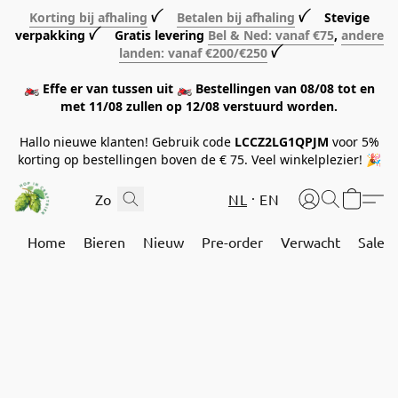
Korting bij afhaling
ꪜ
Betalen bij afhaling
ꪜ Stevige
verpakking ꪜ Gratis levering
Bel & Ned: vanaf €75
,
andere
landen: vanaf €200/€250
ꪜ
🏍️ Effe er van tussen uit 🏍️ Bestellingen van 08/08 tot en
met 11/08 zullen op 12/08 verstuurd worden.
Hallo nieuwe klanten! Gebruik code
LCCZ2LG1QPJM
voor 5%
korting op bestellingen boven de € 75. Veel winkelplezier! 🎉
NL
EN
Home
Bieren
Nieuw
Pre-order
Verwacht
Sale