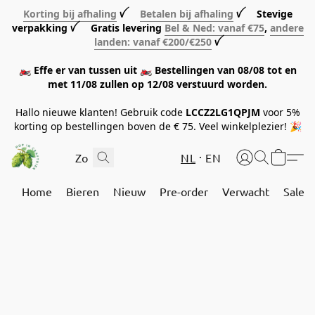
Korting bij afhaling
ꪜ
Betalen bij afhaling
ꪜ Stevige
verpakking ꪜ Gratis levering
Bel & Ned: vanaf €75
,
andere
landen: vanaf €200/€250
ꪜ
🏍️ Effe er van tussen uit 🏍️ Bestellingen van 08/08 tot en
met 11/08 zullen op 12/08 verstuurd worden.
Hallo nieuwe klanten! Gebruik code
LCCZ2LG1QPJM
voor 5%
korting op bestellingen boven de € 75. Veel winkelplezier! 🎉
NL
EN
Home
Bieren
Nieuw
Pre-order
Verwacht
Sale