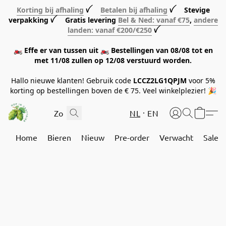
Korting bij afhaling
ꪜ
Betalen bij afhaling
ꪜ Stevige
verpakking ꪜ Gratis levering
Bel & Ned: vanaf €75
,
andere
landen: vanaf €200/€250
ꪜ
🏍️ Effe er van tussen uit 🏍️ Bestellingen van 08/08 tot en
met 11/08 zullen op 12/08 verstuurd worden.
Hallo nieuwe klanten! Gebruik code
LCCZ2LG1QPJM
voor 5%
korting op bestellingen boven de € 75. Veel winkelplezier! 🎉
NL
EN
Home
Bieren
Nieuw
Pre-order
Verwacht
Sale