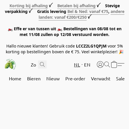
Korting bij afhaling
ꪜ
Betalen bij afhaling
ꪜ Stevige
verpakking ꪜ Gratis levering
Bel & Ned: vanaf €75
,
andere
landen: vanaf €200/€250
ꪜ
🏍️ Effe er van tussen uit 🏍️ Bestellingen van 08/08 tot en
met 11/08 zullen op 12/08 verstuurd worden.
Hallo nieuwe klanten! Gebruik code
LCCZ2LG1QPJM
voor 5%
korting op bestellingen boven de € 75. Veel winkelplezier! 🎉
NL
EN
Home
Bieren
Nieuw
Pre-order
Verwacht
Sale