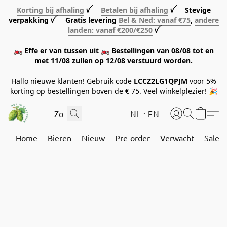
Korting bij afhaling
ꪜ
Betalen bij afhaling
ꪜ Stevige
verpakking ꪜ Gratis levering
Bel & Ned: vanaf €75
,
andere
landen: vanaf €200/€250
ꪜ
🏍️ Effe er van tussen uit 🏍️ Bestellingen van 08/08 tot en
met 11/08 zullen op 12/08 verstuurd worden.
Hallo nieuwe klanten! Gebruik code
LCCZ2LG1QPJM
voor 5%
korting op bestellingen boven de € 75. Veel winkelplezier! 🎉
NL
EN
Home
Bieren
Nieuw
Pre-order
Verwacht
Sale