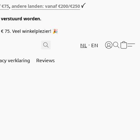
f €75
,
andere landen: vanaf €200/€250
ꪜ
08 verstuurd worden.
€ 75. Veel winkelplezier! 🎉
NL
EN
acy verklaring
Reviews