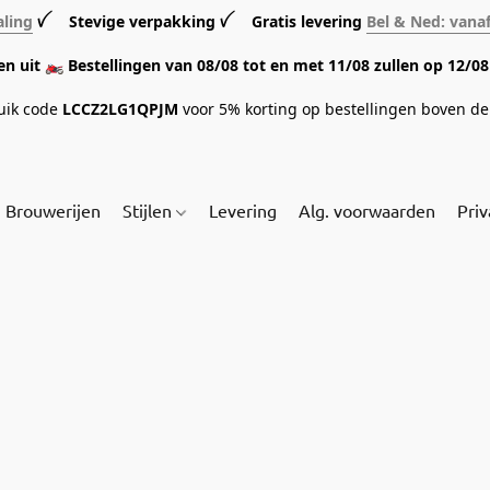
aling
ꪜ Stevige verpakking ꪜ Gratis levering
Bel & Ned: vana
sen uit 🏍️ Bestellingen van 08/08 tot en met 11/08 zullen op 12/
ruik code
LCCZ2LG1QPJM
voor 5% korting op bestellingen boven de 
Brouwerijen
Stijlen
Levering
Alg. voorwaarden
Priv