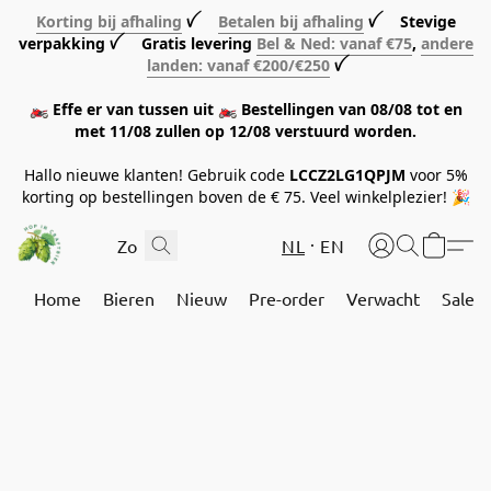
Korting bij afhaling
ꪜ
Betalen bij afhaling
ꪜ Stevige
verpakking ꪜ Gratis levering
Bel & Ned: vanaf €75
,
andere
landen: vanaf €200/€250
ꪜ
🏍️ Effe er van tussen uit 🏍️ Bestellingen van 08/08 tot en
met 11/08 zullen op 12/08 verstuurd worden.
Hallo nieuwe klanten! Gebruik code
LCCZ2LG1QPJM
voor 5%
korting op bestellingen boven de € 75. Veel winkelplezier! 🎉
NL
EN
Home
Bieren
Nieuw
Pre-order
Verwacht
Sale