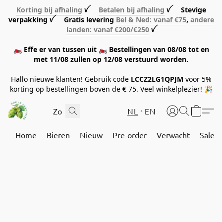
Korting bij afhaling
ꪜ
Betalen bij afhaling
ꪜ Stevige
verpakking ꪜ Gratis levering
Bel & Ned: vanaf €75
,
andere
landen: vanaf €200/€250
ꪜ
🏍️ Effe er van tussen uit 🏍️ Bestellingen van 08/08 tot en
met 11/08 zullen op 12/08 verstuurd worden.
Hallo nieuwe klanten! Gebruik code
LCCZ2LG1QPJM
voor 5%
korting op bestellingen boven de € 75. Veel winkelplezier! 🎉
NL
EN
Home
Bieren
Nieuw
Pre-order
Verwacht
Sale