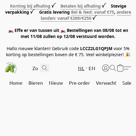
Korting bij afhaling
ꪜ
Betalen bij afhaling
ꪜ Stevige
verpakking ꪜ Gratis levering
Bel & Ned: vanaf €75
,
andere
landen: vanaf €200/€250
ꪜ
🏍️ Effe er van tussen uit 🏍️ Bestellingen van 08/08 tot en
met 11/08 zullen op 12/08 verstuurd worden.
Hallo nieuwe klanten! Gebruik code
LCCZ2LG1QPJM
voor 5%
korting op bestellingen boven de € 75. Veel winkelplezier! 🎉
NL
EN
Home
Bieren
Nieuw
Pre-order
Verwacht
Sale