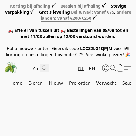
Korting bij afhaling
ꪜ
Betalen bij afhaling
ꪜ Stevige
verpakking ꪜ Gratis levering
Bel & Ned: vanaf €75
,
andere
landen: vanaf €200/€250
ꪜ
🏍️ Effe er van tussen uit 🏍️ Bestellingen van 08/08 tot en
met 11/08 zullen op 12/08 verstuurd worden.
Hallo nieuwe klanten! Gebruik code
LCCZ2LG1QPJM
voor 5%
korting op bestellingen boven de € 75. Veel winkelplezier! 🎉
NL
EN
Home
Bieren
Nieuw
Pre-order
Verwacht
Sale