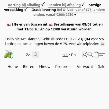
Korting bij afhaling
ꪜ
Betalen bij afhaling
ꪜ Stevige
verpakking ꪜ Gratis levering
Bel & Ned: vanaf €75
,
andere
landen: vanaf €200/€250
ꪜ
🏍️ Effe er van tussen uit 🏍️ Bestellingen van 08/08 tot en
met 11/08 zullen op 12/08 verstuurd worden.
Hallo nieuwe klanten! Gebruik code
LCCZ2LG1QPJM
voor 5%
korting op bestellingen boven de € 75. Veel winkelplezier! 🎉
NL
EN
Home
Bieren
Nieuw
Pre-order
Verwacht
Sale